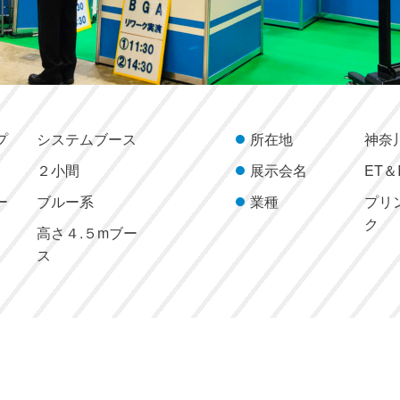
プ
システムブース
所在地
神奈
２小間
展示会名
ET＆I
ー
ブルー系
業種
プリ
ク
高さ４.５mブー
ス