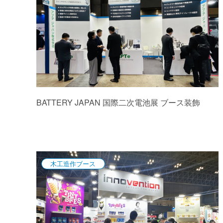
BATTERY JAPAN 国際二次電池展 ブース装飾
木工造作ブース