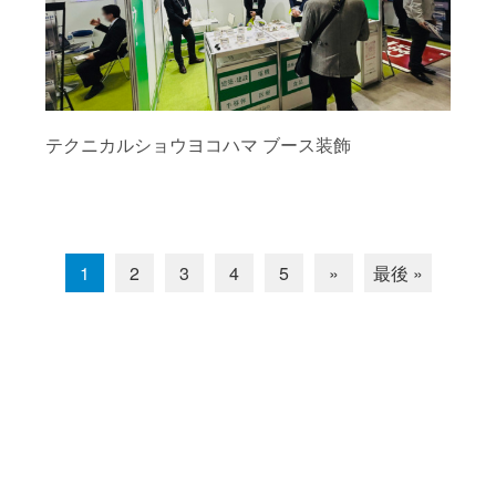
テクニカルショウヨコハマ ブース装飾
1
2
3
4
5
»
最後 »