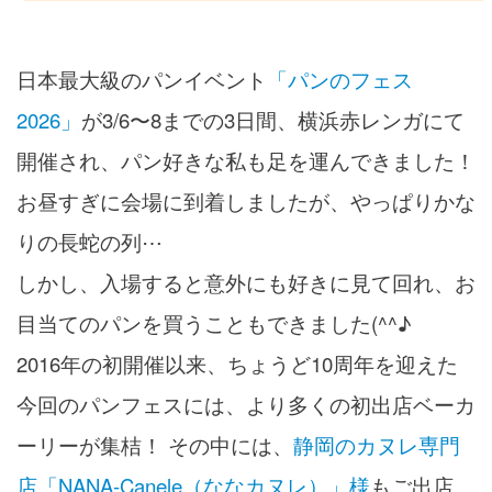
日本最大級のパンイベント
「パンのフェス
2026」
が3/6〜8までの3日間、横浜赤レンガにて
開催され、パン好きな私も足を運んできました！
お昼すぎに会場に到着しましたが、やっぱりかな
りの長蛇の列⋯
しかし、入場すると意外にも好きに見て回れ、お
目当てのパンを買うこともできました(^^♪
2016年の初開催以来、ちょうど10周年を迎えた
今回のパンフェスには、より多くの初出店ベーカ
ーリーが集桔！ その中には、
静岡のカヌレ専門
店「NANA-Canele（ななカヌレ）」様
もご出店。