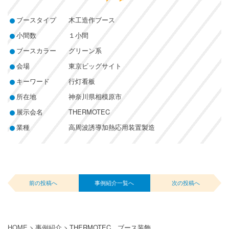
ブースタイプ
木工造作ブース
小間数
１小間
ブースカラー
グリーン系
会場
東京ビッグサイト
キーワード
行灯看板
所在地
神奈川県相模原市
展示会名
THERMOTEC
業種
高周波誘導加熱応用装置製造
前の投稿へ
事例紹介一覧へ
次の投稿へ
HOME
>
事例紹介
>
THERMOTEC ブース装飾