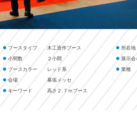
ブースタイプ
木工造作ブース
所在地
小間数
２小間
展示会
ブースカラー
レッド系
業種
会場
幕張メッセ
キーワード
高さ２.７ｍブース