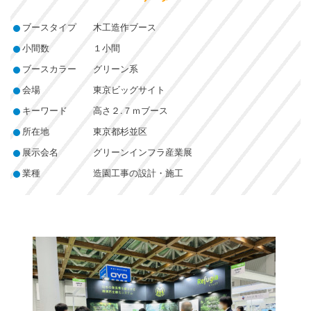
ブースタイプ
木工造作ブース
小間数
１小間
ブースカラー
グリーン系
会場
東京ビッグサイト
キーワード
高さ２.７ｍブース
所在地
東京都杉並区
展示会名
グリーンインフラ産業展
業種
造園工事の設計・施工