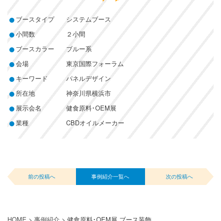
ブースタイプ
システムブース
小間数
２小間
ブースカラー
ブルー系
会場
東京国際フォーラム
キーワード
パネルデザイン
所在地
神奈川県横浜市
展示会名
健食原料･OEM展
業種
CBDオイルメーカー
前の投稿へ
事例紹介一覧へ
次の投稿へ
HOME
>
事例紹介
>
健食原料･OEM展 ブース装飾