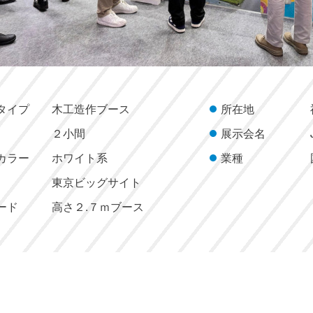
タイプ
木工造作ブース
所在地
２小間
展示会名
カラー
ホワイト系
業種
東京ビッグサイト
ード
高さ２.７ｍブース