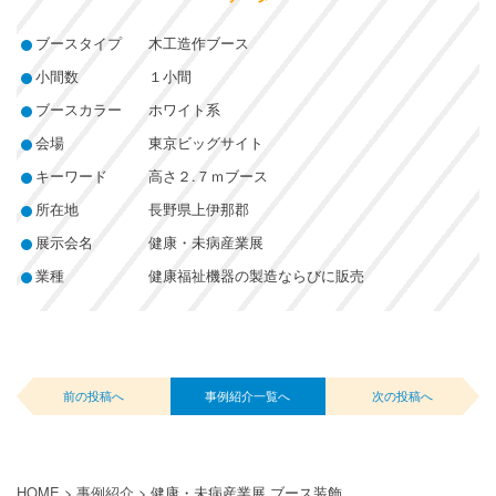
ブースタイプ
木工造作ブース
小間数
１小間
ブースカラー
ホワイト系
会場
東京ビッグサイト
キーワード
高さ２.７ｍブース
所在地
長野県上伊那郡
展示会名
健康・未病産業展
業種
健康福祉機器の製造ならびに販売
前の投稿へ
事例紹介一覧へ
次の投稿へ
HOME
>
事例紹介
>
健康・未病産業展 ブース装飾