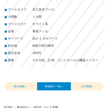
ブースタイプ
木工造作ブース
小間数
１小間
ブースカラー
ホワイト系
会場
幕張メッセ
キーワード
高さ３.６mブース
所在地
神奈川県川崎市
展示会名
JASIS
業種
ガス分析、計測、コントロールの機器メーカー
前の投稿へ
事例紹介一覧へ
次の投稿へ
HOME
>
事例紹介
>
JASIS ブース装飾