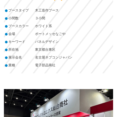
ブースタイプ
木工造作ブース
小間数
３小間
ブースカラー
ホワイト系
会場
ポートメッセなごや
キーワード
パネルデザイン
所在地
東京都台東区
展示会名
名古屋ネプコンジャパン
業種
電子部品商社