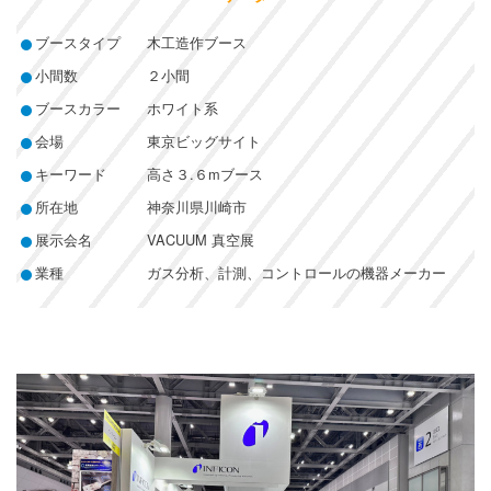
ブースタイプ
木工造作ブース
小間数
２小間
ブースカラー
ホワイト系
会場
東京ビッグサイト
キーワード
高さ３.６mブース
所在地
神奈川県川崎市
展示会名
VACUUM 真空展
業種
ガス分析、計測、コントロールの機器メーカー