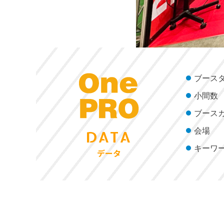
ブース
小間数
ブース
会場
DATA
キーワ
データ