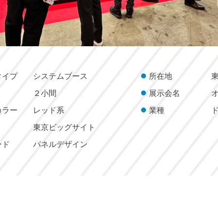
タイプ
システムブース
所在地
２小間
展示会名
カラー
レッド系
業種
東京ビッグサイト
ード
パネルデザイン