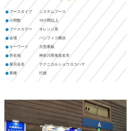
ブースタイプ
システムブース
小間数
10小間以上
ブースカラー
オレンジ系
会場
パシフィコ横浜
キーワード
大型看板
所在地
神奈川県海老名市
展示会名
テクニカルショウヨコハマ
業種
行政