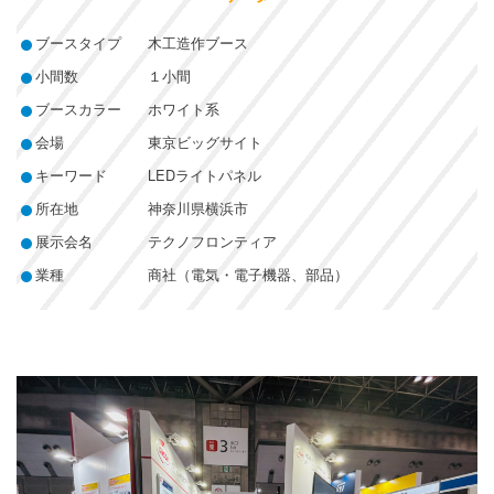
ブースタイプ
木工造作ブース
小間数
１小間
ブースカラー
ホワイト系
会場
東京ビッグサイト
キーワード
LEDライトパネル
所在地
神奈川県横浜市
展示会名
テクノフロンティア
業種
商社（電気・電子機器、部品）