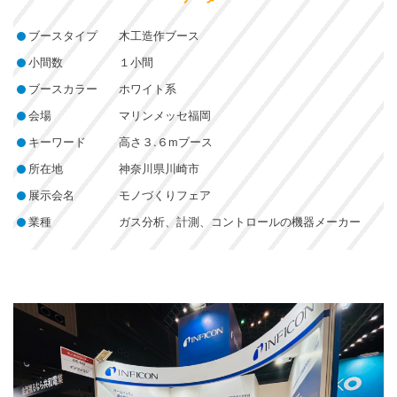
ブースタイプ
木工造作ブース
小間数
１小間
ブースカラー
ホワイト系
会場
マリンメッセ福岡
キーワード
高さ３.６mブース
所在地
神奈川県川崎市
展示会名
モノづくりフェア
業種
ガス分析、計測、コントロールの機器メーカー