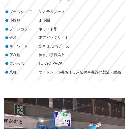
ブースタイプ
システムブース
小間数
１小間
ブースカラー
ホワイト系
会場
東京ビッグサイト
キーワード
高さ３.６mブース
所在地
神奈川県横浜市
展示会名
TOKYO PACK
業種
オートシール機および周辺付帯機器の製造・販売