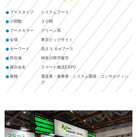
ブースタイプ
システムブース
小間数
３小間
ブースカラー
グリーン系
会場
東京ビッグサイト
キーワード
高さ３.６mブース
所在地
神奈川県平塚市
展示会名
スマート物流EXPO
業種
運送業・倉庫業・システム開発・コンサルティン
グ