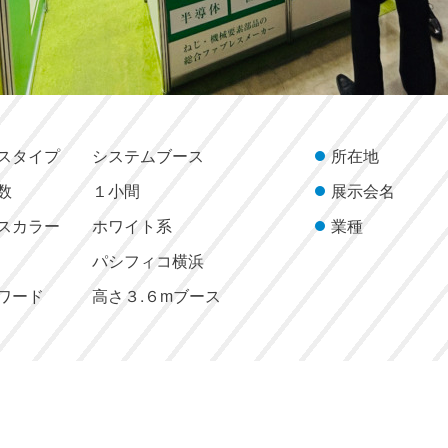
スタイプ
システムブース
所在地
数
１小間
展示会名
スカラー
ホワイト系
業種
パシフィコ横浜
ワード
高さ３.６mブース