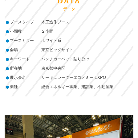
DATA
データ
ブースタイプ
木工造作ブース
小間数
２小間
ブースカラー
ホワイト系
会場
東京ビッグサイト
キーワード
パンチカーペット貼り分け
所在地
東京都中央区
展示会名
サーキュレーターエコノミー EXPO
業種
総合エネルギー事業、建設業、不動産業