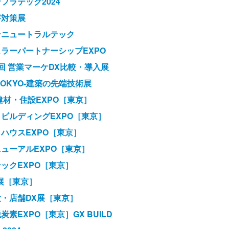
フラテック2024
害対策展
ンニュートラルテック
ュラーパートナーシップEXPO
 第3回 営業マーケDX比較・導入展
D TOKYO-建築の先端技術展
 建材・住設EXPO［東京］
トビルディングEXPO［東京］
トハウスEXPO［東京］
ニューアルEXPO［東京］
テックEXPO［東京］
X展［東京］
設・店舗DX展［東京］
炭素EXPO［東京］GX BUILD