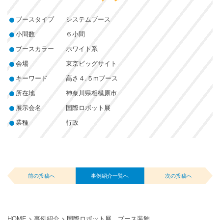
ブースタイプ
システムブース
小間数
６小間
ブースカラー
ホワイト系
会場
東京ビッグサイト
キーワード
高さ４.５mブース
所在地
神奈川県相模原市
展示会名
国際ロボット展
業種
行政
前の投稿へ
事例紹介一覧へ
次の投稿へ
HOME
>
事例紹介
>
国際ロボット展 ブース装飾