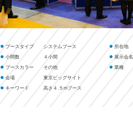
ブースタイプ
システムブース
所在地
小間数
４小間
展示会
ブースカラー
その他
業種
会場
東京ビッグサイト
キーワード
高さ４.５mブース