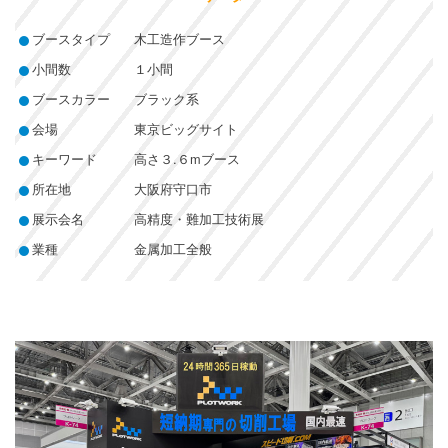
ブースタイプ
木工造作ブース
小間数
１小間
ブースカラー
ブラック系
会場
東京ビッグサイト
キーワード
高さ３.６mブース
所在地
大阪府守口市
展示会名
高精度・難加工技術展
業種
金属加工全般