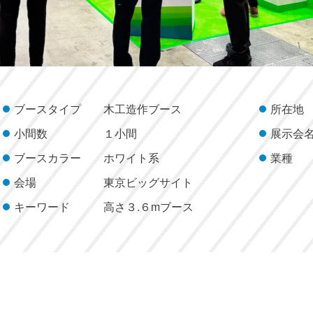
ブースタイプ
木工造作ブース
所在地
小間数
１小間
展示会
ブースカラー
ホワイト系
業種
会場
東京ビッグサイト
キーワード
高さ３.６mブース