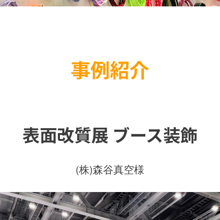
事例紹介
表面改質展 ブース装飾
(株)森谷真空様