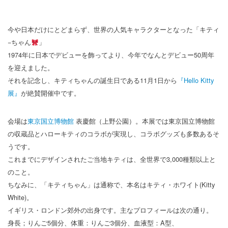
今や日本だけにとどまらず、世界の人気キャラクターとなった「キティ
−ちゃん
」
1974年に日本でデビューを飾ってより、今年でなんとデビュー50周年
を迎えました。
それを記念し、キティちゃんの誕生日である11月1日から
『Hello Kitty
展』
が絶賛開催中です。
会場は
東京国立博物館
表慶館（上野公園）。本展では東京国立博物館
の収蔵品とハローキティのコラボが実現し、コラボグッズも多数あるそ
うです。
これまでにデザインされたご当地キティは、全世界で3,000種類以上と
のこと。
ちなみに、「キティちゃん」は通称で、本名はキティ・ホワイト(Kitty
White)。
イギリス・ロンドン郊外の出身です。主なプロフィールは次の通り。
身長；りんご5個分、体重：りんご3個分、血液型：A型、