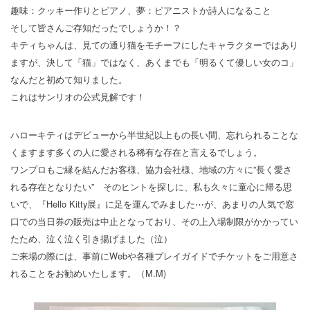
趣味：クッキー作りとピアノ、夢：ピアニストか詩人になること
そして皆さんご存知だったでしょうか！？
キティちゃんは、見ての通り猫をモチーフにしたキャラクターではあり
ますが、決して「猫」ではなく、あくまでも「明るくて優しい女のコ」
なんだと初めて知りました。
これはサンリオの公式見解です！
ハローキティはデビューから半世紀以上もの長い間、忘れられることな
くますます多くの人に愛される稀有な存在と言えるでしょう。
ワンプロもご縁を結んだお客様、協力会社様、地域の方々に”長く愛さ
れる存在となりたい” そのヒントを探しに、私も久々に童心に帰る思
いで、『Hello Kitty展』に足を運んでみました⋯が、あまりの人気で窓
口での当日券の販売は中止となっており、その上入場制限がかかってい
たため、泣く泣く引き揚げました（泣）
ご来場の際には、事前にWebや各種プレイガイドでチケットをご用意さ
れることをお勧めいたします。（M.M)