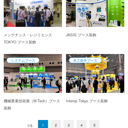
メンテナンス・レジリエンス
JASIS ブース装飾
TOKYO ブース装飾
システムブース
木工造作ブース
機械要素技術展（M-Tech）ブース
Interop Tokyo ブース装飾
装飾
1
2
3
4
5
1/5