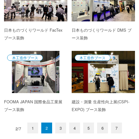
日本ものづくりワールド FacTex
日本ものづくりワールド DMS ブ
ブース装飾
ース装飾
木工造作ブース
木工造作ブース
FOOMA JAPAN 国際食品工業展
建設・測量 生産性向上展(CSPI-
ブース装飾
EXPO) ブース装飾
1
2
3
4
5
6
7
2/7