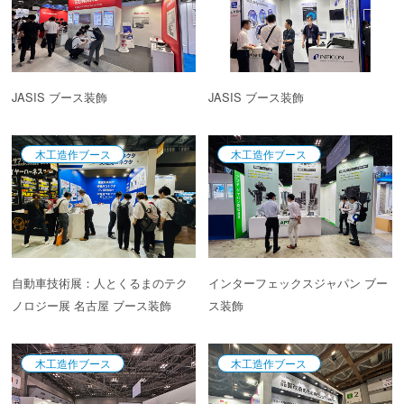
JASIS ブース装飾
JASIS ブース装飾
木工造作ブース
木工造作ブース
自動車技術展：人とくるまのテク
インターフェックスジャパン ブー
ノロジー展 名古屋 ブース装飾
ス装飾
木工造作ブース
木工造作ブース