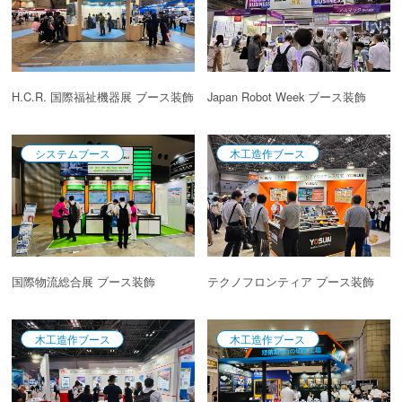
H.C.R. 国際福祉機器展 ブース装飾
Japan Robot Week ブース装飾
システムブース
木工造作ブース
国際物流総合展 ブース装飾
テクノフロンティア ブース装飾
木工造作ブース
木工造作ブース