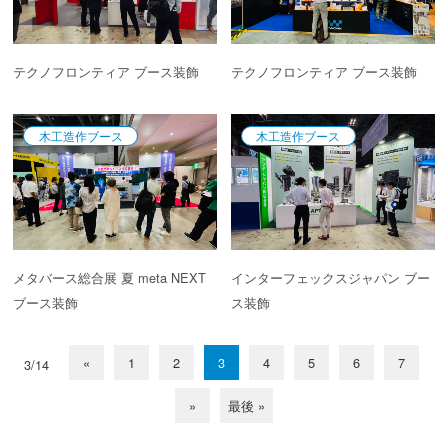
テクノフロンティア ブース装飾
テクノフロンティア ブース装飾
木工造作ブース
木工造作ブース
メタバース総合展 夏 meta NEXT
インターフェックスジャパン ブー
ブース装飾
ス装飾
«
1
2
3
4
5
6
7
3/14
»
最後 »