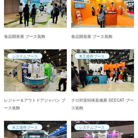
食品開発展 ブース装飾
食品開発展 ブース装飾
システムブース
木工造作ブース
レジャー＆アウトドアジャパン ブ
テロ対策特殊装備展 SEECAT ブー
ース装飾
ス装飾
木工造作ブース
システムブース